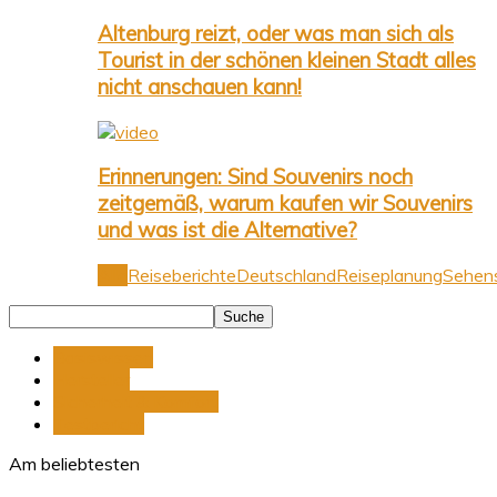
Altenburg reizt, oder was man sich als
Tourist in der schönen kleinen Stadt alles
nicht anschauen kann!
Erinnerungen: Sind Souvenirs noch
zeitgemäß, warum kaufen wir Souvenirs
und was ist die Alternative?
Alle
Reiseberichte
Deutschland
Reiseplanung
Sehens
Basiswissen
Hersteller
Sicherheit & Komfort
Testbericht
Am beliebtesten