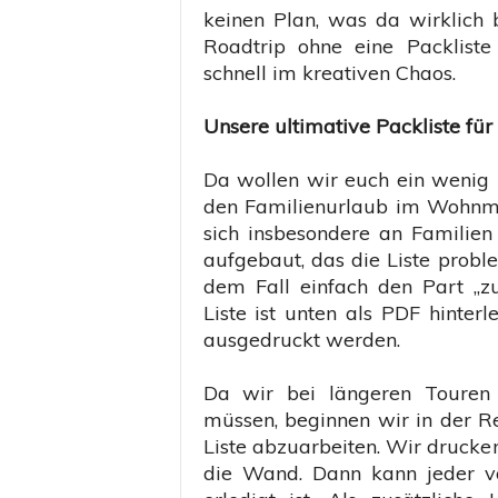
t
keinen Plan, was da wirklich 
e
Roadtrip ohne eine Packliste 
n
schnell im kreativen Chaos.
w
a
Unsere ultimative Packliste für
g
e
n
Da wollen wir euch ein wenig H
den Familienurlaub im Wohnmob
sich insbesondere an Familien 
aufgebaut, das die Liste prob
dem Fall einfach den Part „zu
Liste ist unten als PDF hinte
ausgedruckt werden.
Da wir bei längeren Touren
müssen, beginnen wir in der R
Liste abzuarbeiten. Wir drucke
die Wand. Dann kann jeder v