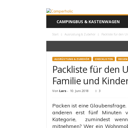
F
CAMPINGBUS & KASTENWAGEN
a
m
Start
Ausrüstung & Zubehör
Packliste für den 
i
l
i
e
n
AUSRÜSTUNG & ZUBEHÖR
CHECKLISTEN
REISEN
u
Packliste für den
r
l
Familie und Kinde
a
u
Von
Lars
-
10. Juni 2018
3
b
i
Packen ist eine Glaubensfrage. 
m
anderen erst fünf Minuten 
K
Kategorie, zumindest wen
a
s
mitnehmen? Wer ein Wohnmobil