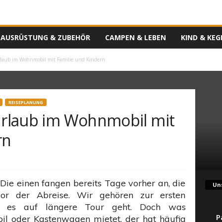
AUSRÜSTUNG & ZUBEHÖR
CAMPEN & LEBEN
KIND & KEG
Urlaub im Wohnmobil mit Familie und Kindern
REISEPLANUNG
 Urlaub im Wohnmobil mit
rn
Die einen fangen bereits Tage vorher an, die
Uns
vor der Abreise. Wir gehören zur ersten
n es auf längere Tour geht. Doch was
P
 oder Kastenwagen mietet, der hat häufig