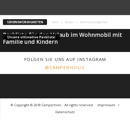
SEHENSWÜRDIGKEITEN
Start
Reisen
Sehenswürdigkeiten
Packliste für den Urlaub im Wohnmobil mit
Unsere ultimative Packliste:
Familie und Kindern
FOLGEN SIE UNS AUF INSTAGRAM
@CAMPERHOLIC
© Copyright © 2018 Camperholic - All rights reserved.
Impressum
/
Datenschutz