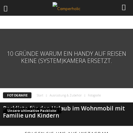
CHECKLISTEN
FOTOGRAFIE
FÜR GRÖSSERE KINDER
FÜR KLEINKINDER
KARTEN & APPS
MARKISE
NAVI & KARTEN
REISELITERATUR
10 GRÜNDE WARUM EIN HANDY AUF REISEN
KEINE (SYSTEM)KAMERA ERSETZT.
FOTOGRAFIE
Start
Ausrüstung & Zubehör
Fotografie
Packliste für den Urlaub im Wohnmobil mit
Unsere ultimative Packliste:
Familie und Kindern