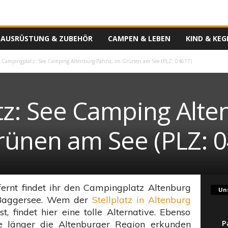
AUSRÜSTUNG & ZUBEHÖR
CAMPEN & LEBEN
KIND & KEG
Campingplatz: See Camping Altenburg-Pahna, im Grünen am See (PLZ: 04617)
z: See Camping Alte
rünen am See (PLZ: 0
rnt findet ihr den Campingplatz Altenburg
Uns
 Baggersee. Wem der
Stellplatz in Altenburg
st, findet hier eine tolle Alternative. Ebenso
P
ie länger die Altenburger Region erkunden