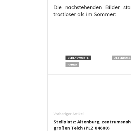
Die nachstehenden Bilder s
trostloser als im Sommer:
SCHLAGWORTE
ALTENBURG
PAHNA
Vorheriger Artikel
Stellplatz: Altenburg, zentrumsna
großen Teich (PLZ 04600)