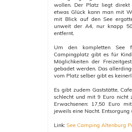
t
wollen. Der Platz liegt dire
e
etwas Glück kann man mit Wo
n
mit Blick auf den See ergatte
w
unweit der A4, nur knapp 5
a
entfernt.
g
e
n
Um den kompletten See f
Campingplatz gibt es für Kind
Möglichkeiten der Freizeitge
gebadet werden. Das allerdings
vom Platz selber gibt es keinerl
Es gibt zudem Gaststätte, Cafe
schlecht und mit 9 Euro nicht 
Erwachsenen: 17,50 Euro mit
jeweils eine Nacht. Entsorgung 
Link:
See Camping Altenburg P