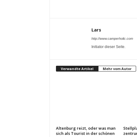
Lars
http://www.camperholic.com
Initiator dieser Seite.
Verwandte Artikel
Mehr vom Autor
Altenburg reizt, oder was man
Stellpl
sich als Tourist in der schönen
zentru