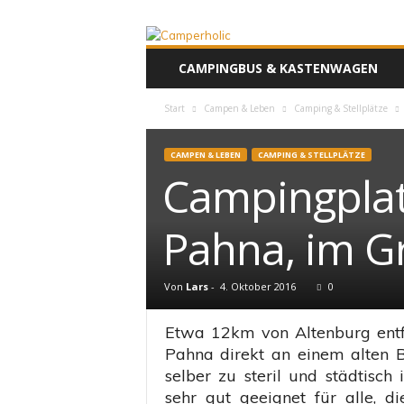
F
CAMPINGBUS & KASTENWAGEN
a
m
Start
Campen & Leben
Camping & Stellplätze
i
l
i
CAMPEN & LEBEN
CAMPING & STELLPLÄTZE
e
Campingplat
n
u
r
Pahna, im G
l
a
u
Von
Lars
-
4. Oktober 2016
0
b
i
Etwa 12km von Altenburg entfe
m
Pahna direkt an einem alten
K
selber zu steril und städtisch i
a
s
sehr gut geeignet für alle, d