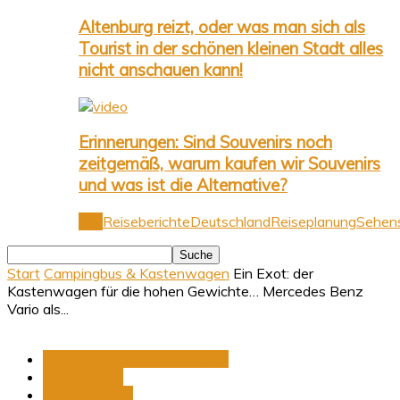
Altenburg reizt, oder was man sich als
Tourist in der schönen kleinen Stadt alles
nicht anschauen kann!
Erinnerungen: Sind Souvenirs noch
zeitgemäß, warum kaufen wir Souvenirs
und was ist die Alternative?
Alle
Reiseberichte
Deutschland
Reiseplanung
Sehens
Start
Campingbus & Kastenwagen
Ein Exot: der
Kastenwagen für die hohen Gewichte… Mercedes Benz
Vario als...
Campingbus & Kastenwagen
Basiswissen
Kastenwagen