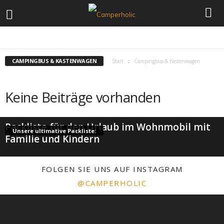
BASISWISSEN
HERSTELLER
SICHERHEIT & KOMFORT
TESTBERICHT
CAMPINGBUS & KASTENWAGEN
Start
Campingbus & Kastenwagen
Keine Beiträge vorhanden
Packliste für den Urlaub im Wohnmobil mit
Unsere ultimative Packliste:
Familie und Kindern
FOLGEN SIE UNS AUF INSTAGRAM
@CAMPERHOLIC