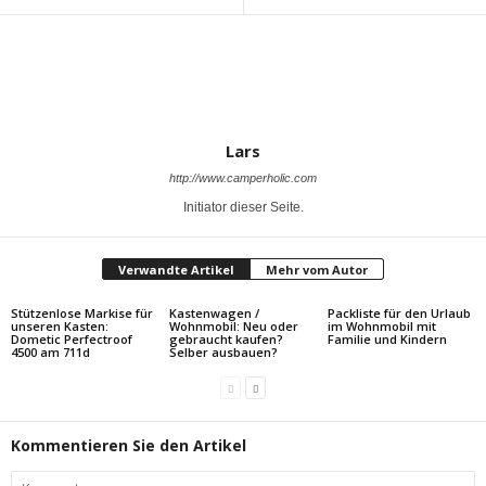
Lars
http://www.camperholic.com
Initiator dieser Seite.
Verwandte Artikel
Mehr vom Autor
Stützenlose Markise für
Kastenwagen /
Packliste für den Urlaub
unseren Kasten:
Wohnmobil: Neu oder
im Wohnmobil mit
Dometic Perfectroof
gebraucht kaufen?
Familie und Kindern
4500 am 711d
Selber ausbauen?
Kommentieren Sie den Artikel