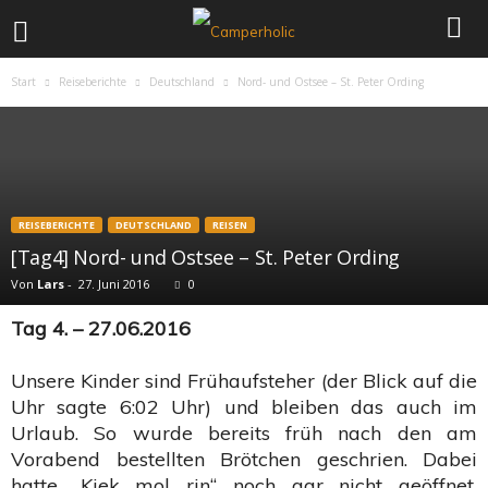
Start
Reiseberichte
Deutschland
Nord- und Ostsee – St. Peter Ording
REISEBERICHTE
DEUTSCHLAND
REISEN
[Tag4] Nord- und Ostsee – St. Peter Ording
Von
Lars
-
27. Juni 2016
0
Tag 4. – 27.06.2016
Unsere Kinder sind Frühaufsteher (der Blick auf die
Uhr sagte 6:02 Uhr) und bleiben das auch im
Urlaub. So wurde bereits früh nach den am
Vorabend bestellten Brötchen geschrien. Dabei
hatte „Kiek mol rin“ noch gar nicht geöffnet.