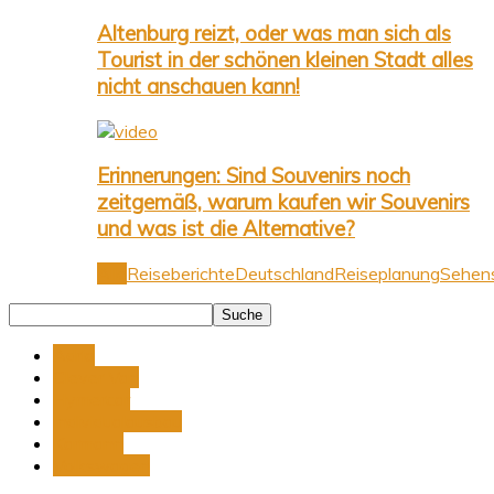
Altenburg reizt, oder was man sich als
Tourist in der schönen kleinen Stadt alles
nicht anschauen kann!
Erinnerungen: Sind Souvenirs noch
zeitgemäß, warum kaufen wir Souvenirs
und was ist die Alternative?
Alle
Reiseberichte
Deutschland
Reiseplanung
Sehens
Adria
Clever Van
Hymercar
Individualausbau
Karmann
Volkswagen