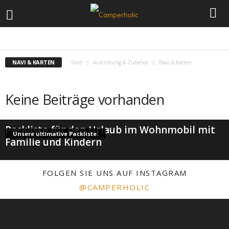
CHECKLISTEN
FOTOGRAFIE
FÜR GRÖSSERE KINDER
FÜR KLEINKINDER
KARTEN & APPS
MARKISE
NAVI & KARTEN
REISELITERATUR
NAVI & KARTEN
Start
Ausrüstung & Zubehör
Navi & Karten
Keine Beiträge vorhanden
Packliste für den Urlaub im Wohnmobil mit
Unsere ultimative Packliste:
Familie und Kindern
FOLGEN SIE UNS AUF INSTAGRAM
@CAMPERHOLIC