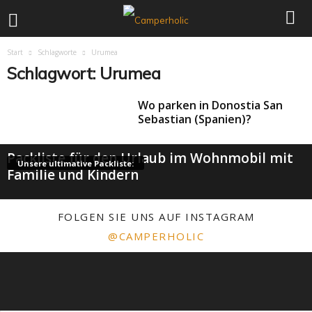
Start
Schlagworte
Urumea
Schlagwort: Urumea
Wo parken in Donostia San
Sebastian (Spanien)?
Packliste für den Urlaub im Wohnmobil mit
Unsere ultimative Packliste:
Familie und Kindern
FOLGEN SIE UNS AUF INSTAGRAM
@CAMPERHOLIC