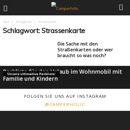
Start
Schlagworte
Strassenkarte
Schlagwort: Strassenkarte
Die Sache mit den
Straßenkarten oder wer
braucht so was noch?
Packliste für den Urlaub im Wohnmobil mit
Unsere ultimative Packliste:
Familie und Kindern
FOLGEN SIE UNS AUF INSTAGRAM
@CAMPERHOLIC