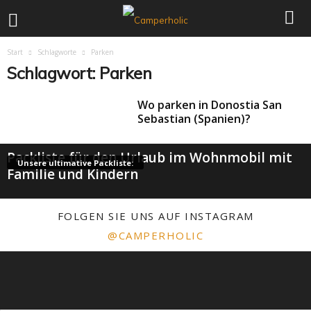
Start
Schlagworte
Parken
Schlagwort: Parken
Wo parken in Donostia San
Sebastian (Spanien)?
Packliste für den Urlaub im Wohnmobil mit
Unsere ultimative Packliste:
Familie und Kindern
FOLGEN SIE UNS AUF INSTAGRAM
@CAMPERHOLIC