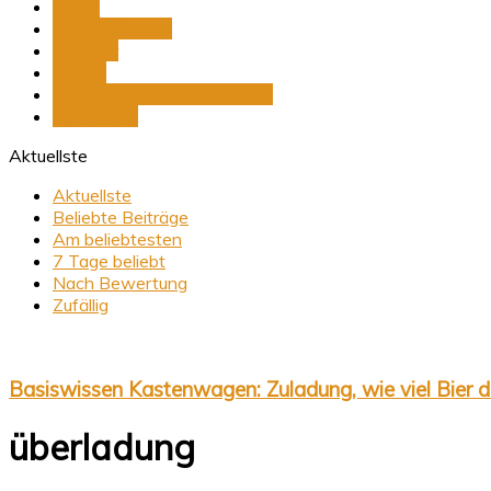
News
ohne Kategorie
Oldtimer
Reisen
Selbstausbau Kastenwagen
überladung
Aktuellste
Aktuellste
Beliebte Beiträge
Am beliebtesten
7 Tage beliebt
Nach Bewertung
Zufällig
Basiswissen Kastenwagen: Zuladung, wie viel Bier da
überladung