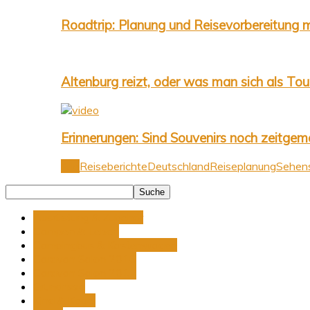
Roadtrip: Planung und Reisevorbereitung m
Altenburg reizt, oder was man sich als Tour
Erinnerungen: Sind Souvenirs noch zeitgem
Alle
Reiseberichte
Deutschland
Reiseplanung
Sehens
Ausrüstung & Zubehör
Campen & Leben
Campingbus & Kastenwagen
Caravan Salon 2016
Caravan Salon 2017
Grundrisse
Kind & Kegel