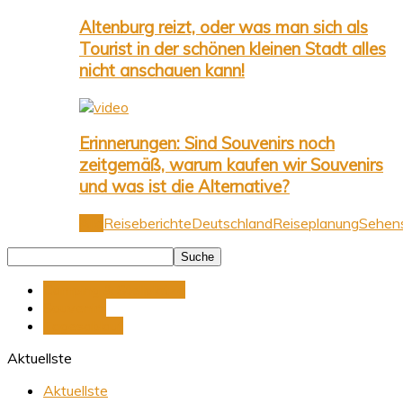
Altenburg reizt, oder was man sich als
Tourist in der schönen kleinen Stadt alles
nicht anschauen kann!
Erinnerungen: Sind Souvenirs noch
zeitgemäß, warum kaufen wir Souvenirs
und was ist die Alternative?
Alle
Reiseberichte
Deutschland
Reiseplanung
Sehens
Camping & Stellplätze
Souvenirs
Tagesablauf
Aktuellste
Aktuellste