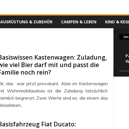
AUSRÜSTUNG & ZUBEHÖR
CAMPEN & LEBEN
KIND & KEG
Uns
n
P
Basiswissen Kastenwagen: Zuladung,
W
wie viel Bier darf mit und passt die
Familie noch rein?
Ok, das war jetzt provokant. Aber im Kastenwagen
mit Wohnmobilausbau ist die Zuladung tatsächlich
iemlich begrenzt. Zwei Werte sind es, die einem das
eiseleben...
Basisfahrzeug Fiat Ducato: