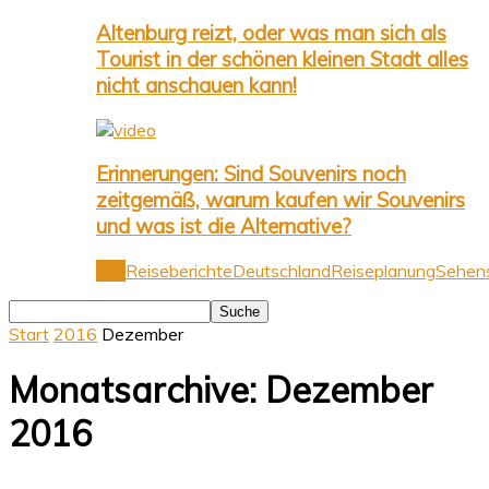
Altenburg reizt, oder was man sich als
Tourist in der schönen kleinen Stadt alles
nicht anschauen kann!
Erinnerungen: Sind Souvenirs noch
zeitgemäß, warum kaufen wir Souvenirs
und was ist die Alternative?
Alle
Reiseberichte
Deutschland
Reiseplanung
Sehens
Start
2016
Dezember
Monatsarchive: Dezember
2016